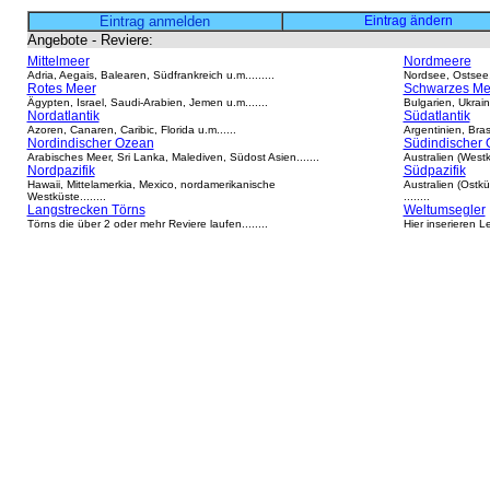
Eintrag anmelden
Eintrag ändern
Angebote - Reviere:
Mittelmeer
Nordmeere
Adria, Aegais, Balearen, Südfrankreich u.m.........
Nordsee, Ostsee, 
Rotes Meer
Schwarzes Me
Ägypten, Israel, Saudi-Arabien, Jemen u.m.......
Bulgarien, Ukrain
Nordatlantik
Südatlantik
Azoren, Canaren, Caribic, Florida u.m......
Argentinien, Brasi
Nordindischer Ozean
Südindischer
Arabisches Meer, Sri Lanka, Malediven, Südost Asien.......
Australien (Westk
Nordpazifik
Südpazifik
Hawaii, Mittelamerkia, Mexico, nordamerikanische
Australien (Ostk
Westküste........
........
Langstrecken Törns
Weltumsegler
Törns die über 2 oder mehr Reviere laufen........
Hier inserieren L